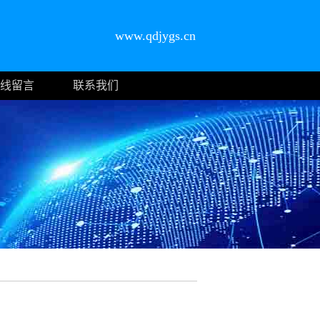
www.qdjygs.cn
线留言
联系我们