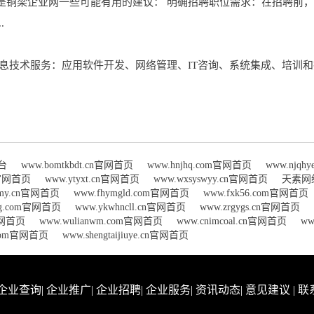
是铜梁企业网一些可能有用的建议： 明确招聘职位需求：在招聘前
.
息技术服务：应用软件开发、网络管理、IT咨询、系统集成、培训和
台
www.bomtkbdt.cn官网首页
www.hnjhq.com官网首页
www.njqh
m官网首页
www.ytyxt.cn官网首页
www.wxsyswyy.cn官网首页
天素网
xmy.cn官网首页
www.fhymgld.com官网首页
www.fxk56.com官网首页
ong.com官网首页
www.ykwhncll.cn官网首页
www.zrgygs.cn官网首页
m官网首页
www.wulianwm.com官网首页
www.cnimcoal.cn官网首页
ww
r.com官网首页
www.shengtaijiuye.cn官网首页
企业查询
|
企业推广
|
企业招聘
|
企业服务
|
资讯动态
|
意见建议
|
联