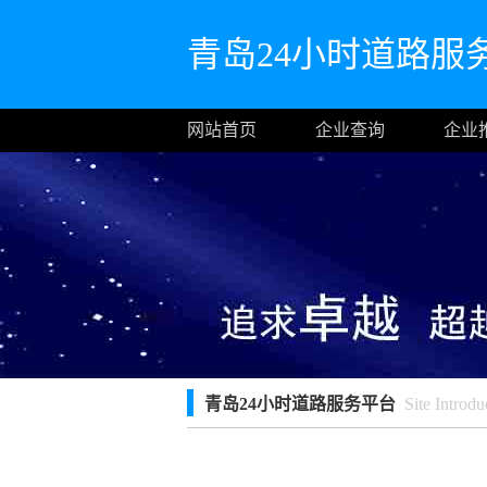
青岛24小时道路服
网站首页
企业查询
企业
青岛24小时道路服务平台
Site Introdu