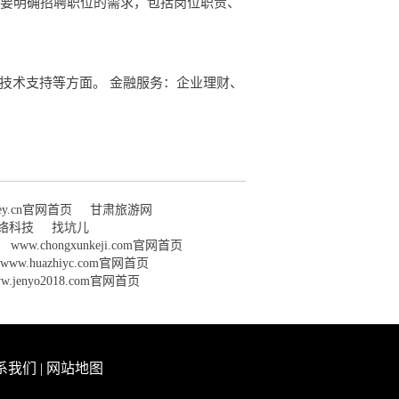
，要明确招聘职位的需求，包括岗位职责、
技术支持等方面。 金融服务：企业理财、
yey.cn官网首页
甘肃旅游网
络科技
找坑儿
www.chongxunkeji.com官网首页
www.huazhiyc.com官网首页
w.jenyo2018.com官网首页
系我们
|
网站地图