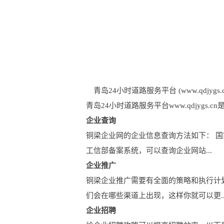
青岛24小时道路服务平台 (www.qdjygs.cn
青岛24小时道路服务平台www.qdjy
企业查询
铜梁企业网的企业信息查询方法如下： 
工信部备案系统，可以查询企业网站...
企业推广
铜梁企业推广需要有全面的策略和执行计
们会在哪些渠道上出现，这样你就可以更..
企业招聘