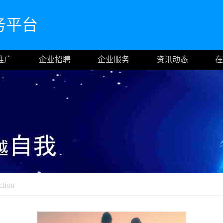
务平台
推广
企业招聘
企业服务
资讯动态
在
ction